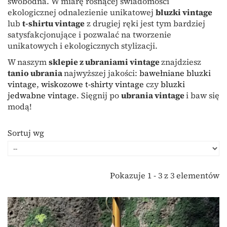
swobodna. W miarę rosnącej świadomości
ekologicznej odnalezienie unikatowej
bluzki vintage
lub
t-shirtu vintage
z drugiej ręki jest tym bardziej
satysfakcjonujące i pozwalać na tworzenie
unikatowych i ekologicznych stylizacji.
W naszym
sklepie z ubraniami vintage
znajdziesz
tanio ubrania
najwyższej jakości:
bawełniane bluzki
vintage
,
wiskozowe t-shirty vintage
czy
bluzki
jedwabne vintage
. Sięgnij po
ubrania vintage
i baw się
modą!
Sortuj wg
Pokazuje 1 - 3 z 3 elementów