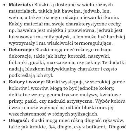
Materiały:
Bluzki są dostępne w wielu różnych
materiałach, takich jak bawełna, jedwab, len,
wełna, a także różnego rodzaju mieszanki tkanin.
Każdy materiał ma swoje charakterystyczne cechy,
np. bawełna jest miękka i przewiewna, jedwab jest
luksusowy i ma miły połysk, a len może być bardziej
wytrzymały i ma właściwości termoregulujące.
Dekoracje:
Bluzki mogą mieć różnego rodzaju
dekoracje, takie jak hafty, koronki, naszywki,
falbanki, guziki, marszczenia, czy cekiny. Te dodatki
nadają bluzkom indywidualny charakter i często
podkreślają ich styl.
Kolory i wzory:
Bluzki występują w szerokiej gamie
kolorów i wzorów. Mogą to być jednolite kolory,
delikatne wzory, geometryczne motywy, kwiatowe
printy, paski, czy nadruki artystyczne. Wybór koloru
i wzoru może wpłynąć na odbiór bluzki oraz jej
wszechstronność w różnych stylizacjach.
Długość:
Bluzki mogą mieć różną długość rękawów,
takie jak krótkie, 3/4, długie, czy z bufkami, Długość