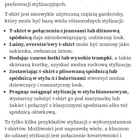
preferencji stylizacyjnych.
T-shirt jest niezwykle użyteczną częścią garderoby,
który może być bazą wielu różnorodnych stylizacji:
T-shirt w połączeniu z jeansami lub dżinsową
spódnicą
daje niezobowiązujący, codzienny look.
Luźny, oversize'owy t-shirt
może być noszony jako
sukienka, zwłaszcza latem.
Dodając czarne botki lub wysokie trampki
, a także
skórzaną kurtkę, uzyskać można rockową stylizację.
Zestawiając t-shirt z plisowaną spódnicą lub
spódnicą w stylu A i balerinami
stworzyć można
dziewczęcy i romantyczny look.
Pragnąc osiągnąć stylizację w stylu biznesowym,
wystarczy założyć t-shirt go pod marynarkę lub
żakiet i połączyć z klasycznymi spodniami albo też
spódnicą ołówkową.
To tylko kilka przykładów stylizacji z wykorzystaniem
t-shirtów. Możliwości jest naprawdę wiele, a kluczem
do udanej stylizacji jest połączenie kreatywności i