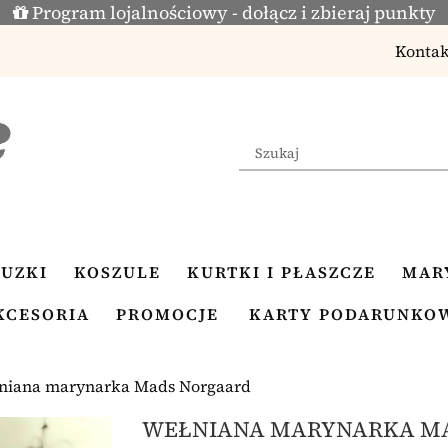
Program lojalnościowy - dołącz i zbieraj punkty
Kontak
LUZKI
KOSZULE
KURTKI I PŁASZCZE
MAR
KCESORIA
PROMOCJE
KARTY PODARUNKO
niana marynarka Mads Norgaard
WEŁNIANA MARYNARKA M