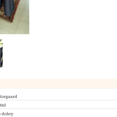
Norgaard
00zł
 dobry