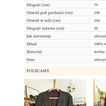
Długość (cm)
79
Obwód pod pachami (cm)
108
Obwód w talii (cm)
104
Długość rękawa (cm)
50
Jak mierzymy
ubrani
Skład
100% 
Materiał
wełna
Inne
zdezy
POLECAMY