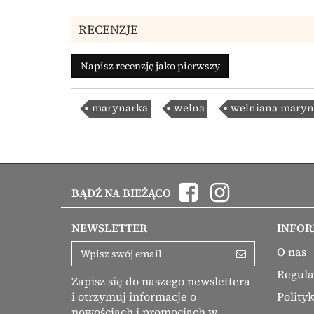
RECENZJE
Napisz recenzję jako pierwszy
marynarka
welna
welniana maryn
BĄDŹ NA BIEŻĄCO
NEWSLETTER
INFOR
O nas
Regul
Zapisz się do naszego newslettera
Polity
i otrzymuj informacje o
nowościach i promocjach w