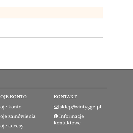
OJE KONTO
KONTAKT
oje konto
sklep@vintygge.pl
oje zamówienia
Informacje
kontaktowe
oje adresy