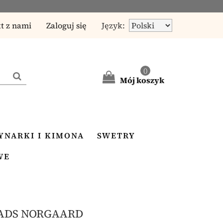
t z nami
Zaloguj się
Język:
0
Mój koszyk
YNARKI I KIMONA
SWETRY
WE
ADS NORGAARD