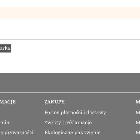
arka
MACJE
ZAKUPY
M
Formy płatności i dostawy
M
amin
Zwroty i reklamacje
M
ka prywatności
Ekologiczne pakowanie
M